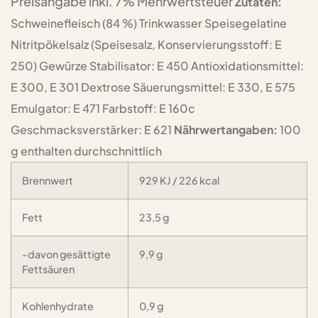
Preisangabe inkl. 7% Mehrwertsteuer
Zutaten:
Schweinefleisch (84 %) Trinkwasser Speisegelatine
Nitritpökelsalz (Speisesalz, Konservierungsstoff: E
250) Gewürze Stabilisator: E 450 Antioxidationsmittel:
E 300, E 301 Dextrose Säuerungsmittel: E 330, E 575
Emulgator: E 471 Farbstoff: E 160c
Geschmacksverstärker: E 621
Nährwertangaben:
100
g enthalten durchschnittlich
Brennwert
929 KJ / 226 kcal
Fett
23,5 g
-davon gesättigte
9,9 g
Fettsäuren
Kohlenhydrate
0,9 g