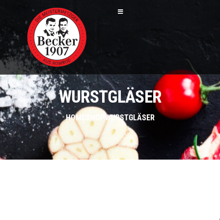
WURSTGLÄSER
HOME
SHOP
WURSTGLÄSER