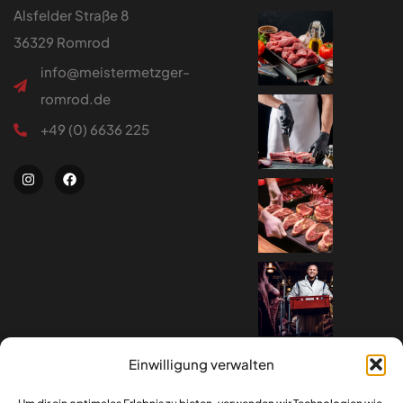
Alsfelder Straße 8
36329 Romrod
info@meistermetzger-
romrod.de
+49 (0) 6636 225
Einwilligung verwalten